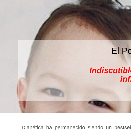
El P
Indiscutib
in
Dianética ha permanecido siendo un bestse