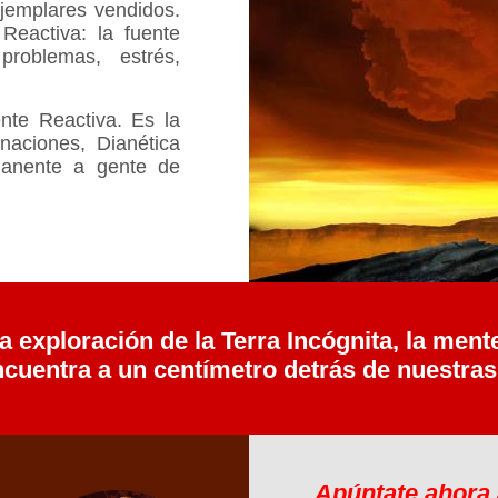
jemplares vendidos.
Reactiva: la fuente
roblemas, estrés,
nte Reactiva. Es la
aciones, Dianética
manente a gente de
na exploración de la Terra Incógnita, la men
uentra a un centímetro detrás de nuestras f
Apúntate ahora 