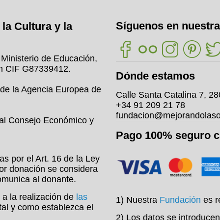
Síguenos en nuestra
la Cultura y la
l Ministerio de Educación,
on CIF G87339412.
Dónde estamos
 de la Agencia Europea de
Calle Santa Catalina 7, 2
+34 91 209 21 78
fundacion@mejorandolaso
 al Consejo Económico y
Pago 100% seguro 
s por el Art. 16 de la Ley
or donación se considera
comunica al donante.
 a la realización de
las
1) Nuestra
Fundación
es r
 tal y como establezca el
2) Los datos se introducen