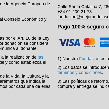
 de la Agencia Europea de
Calle Santa Catalina 7, 2
+34 91 209 21 78
fundacion@mejorandolaso
 al Consejo Económico y
Pago 100% seguro 
s por el Art. 16 de la Ley
or donación se considera
comunica al donante.
 a la realización de
las
1) Nuestra
Fundación
es r
 tal y como establezca el
2) Los datos se introducen
términos y condiciones
.
e la Vida, la Cultura y la
arámetros que indica la
3) Las políticas de retorn
timos por cada una de ellas.
compra y entrega se indic