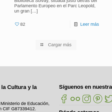
Biblioteca Solvay, situada justo detrás del
Parlamento Europeo en el Parc Leopold,
un gran
[…]
82
Leer más
Cargar más
Síguenos en nuestra
la Cultura y la
l Ministerio de Educación,
on CIF G87339412.