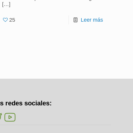
[…]
25
Leer más
s redes sociales: