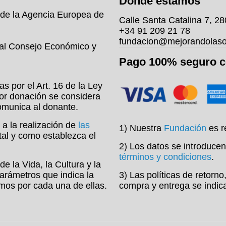
Dónde estamos
 de la Agencia Europea de
Calle Santa Catalina 7, 2
+34 91 209 21 78
fundacion@mejorandolaso
 al Consejo Económico y
Pago 100% seguro 
s por el Art. 16 de la Ley
or donación se considera
comunica al donante.
 a la realización de
las
1) Nuestra
Fundación
es r
 tal y como establezca el
2) Los datos se introducen
términos y condiciones
.
e la Vida, la Cultura y la
arámetros que indica la
3) Las políticas de retorn
timos por cada una de ellas.
compra y entrega se indic